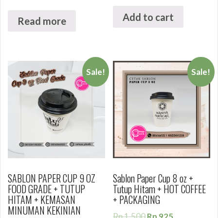
Add to cart
Read more
Sale!
Sale!
SABLON PAPER CUP 9 OZ
Sablon Paper Cup 8 oz +
FOOD GRADE + TUTUP
Tutup Hitam + HOT COFFEE
HITAM + KEMASAN
+ PACKAGING
MINUMAN KEKINIAN
Rp
1.500
Rp
925