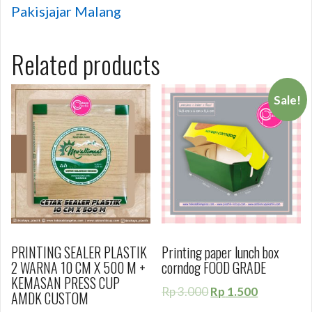
Pakisjajar Malang
Related products
Sale!
PRINTING SEALER PLASTIK
Printing paper lunch box
2 WARNA 10 CM X 500 M +
corndog FOOD GRADE
KEMASAN PRESS CUP
Rp
3.000
Rp
1.500
AMDK CUSTOM