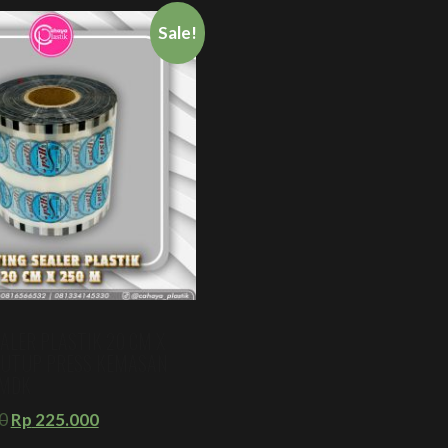
Sale!
ALER PLASTIK 20 CM X
NUTUP PRESS KEMASAN
MDK
0
Rp
225.000