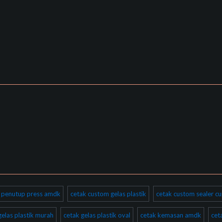
ik penutup press amdk
cetak custom gelas plastik
cetak custom sealer cu
gelas plastik murah
cetak gelas plastik oval
cetak kemasan amdk
cet