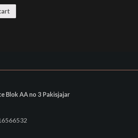
cart
 Blok AA no 3 Pakisjajar
816566532