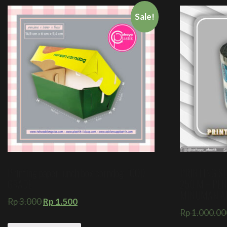
Sale!
Printing paper lunch box corndog FOOD
PRINTING SE
GRADE
250 M + PE
MINUMAN A
Rp
3.000
Rp
1.500
Rp
1.000.00