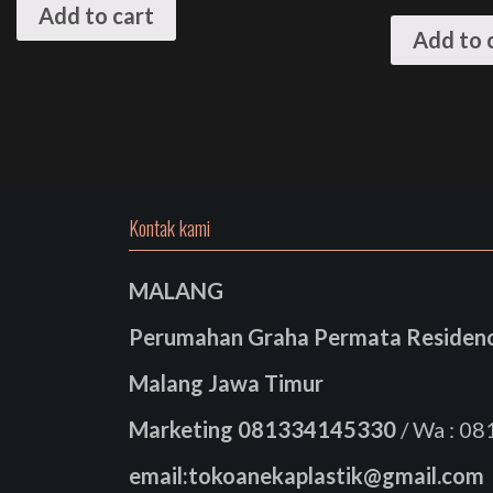
Add to cart
Add to 
Kontak kami
MALANG
Perumahan Graha Permata Residence
Malang Jawa Timur
Marketing
081334145330
/ Wa : 0
email:tokoanekaplastik@gmail.com