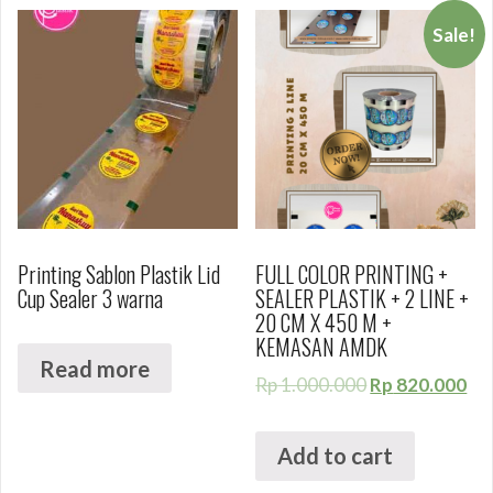
Sale!
Printing Sablon Plastik Lid
FULL COLOR PRINTING +
Cup Sealer 3 warna
SEALER PLASTIK + 2 LINE +
20 CM X 450 M +
KEMASAN AMDK
Read more
Rp
1.000.000
Rp
820.000
Add to cart