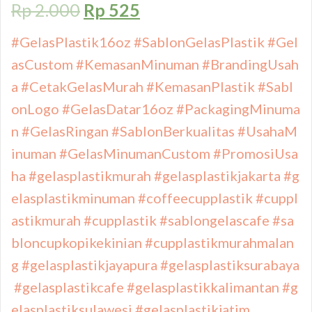
Rp
2.000
Rp
525
#GelasPlastik16oz
#SablonGelasPlastik
#Gel
asCustom
#KemasanMinuman
#BrandingUsah
a
#CetakGelasMurah
#KemasanPlastik
#Sabl
onLogo
#GelasDatar16oz
#PackagingMinuma
n
#GelasRingan
#SablonBerkualitas
#UsahaM
inuman
#GelasMinumanCustom
#PromosiUsa
ha
#gelasplastikmurah
#gelasplastikjakarta
#g
elasplastikminuman
#coffeecupplastik
#cuppl
astikmurah
#cupplastik
#sablongelascafe
#sa
bloncupkopikekinian
#cupplastikmurahmalan
g
#gelasplastikjayapura
#gelasplastiksurabaya
#gelasplastikcafe
#gelasplastikkalimantan
#g
elasplastiksulawesi
#gelasplastikjatim