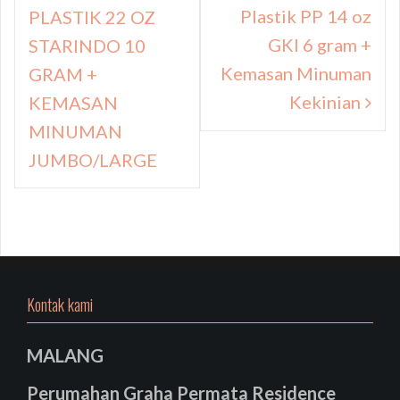
pos
Plastik PP 14 oz
PLASTIK 22 OZ
GKI 6 gram +
STARINDO 10
Kemasan Minuman
GRAM +
Kekinian
KEMASAN
MINUMAN
JUMBO/LARGE
Kontak kami
MALANG
Perumahan Graha Permata Residence