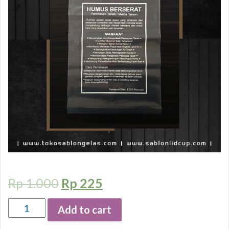
Rp
1.000
Rp
225
Quantity
Add to cart