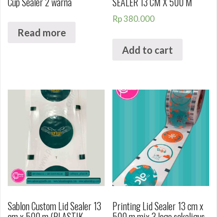
Cup Sealer 2 warna
SEALER 13 CM X 500 M
Rp
380.000
Read more
Add to cart
Sablon Custom Lid Sealer 13
Printing Lid Sealer 13 cm x
cm x 500 m (PLASTIK
500 m mix 3 logo sekaligus