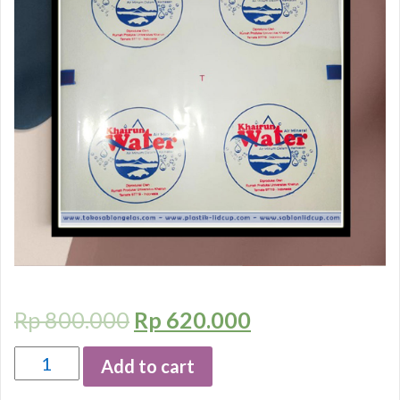
Rp
800.000
Rp
620.000
Quantity
Add to cart