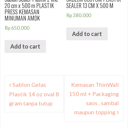
20 cm x 500 m PLASTIK
SEALER 13 CM X 500 M
PRESS KEMASAN
Rp
380.000
MINUMAN AMDK
Rp
650.000
Add to cart
Add to cart
Navigasi
Sablon Gelas
Kemasan ThinWall
pos
150 ml + Packaging
Plastik 14 oz oval 8
saos , sambal
gram tanpa tutup
maupun topping