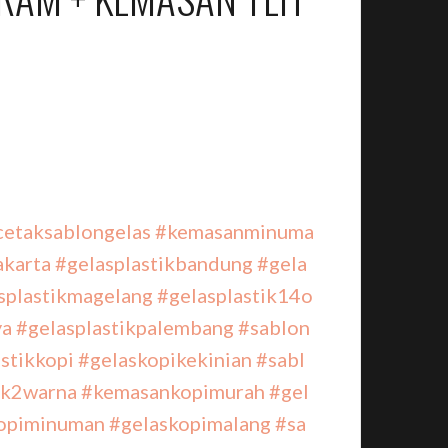
cetaksablongelas
#kemasanminuma
akarta
#gelasplastikbandung
#gela
splastikmagelang
#gelasplastik14o
ya
#gelasplastikpalembang
#sablon
stikkopi
#gelaskopikekinian
#sabl
ik2warna
#kemasankopimurah
#gel
opiminuman
#gelaskopimalang
#sa