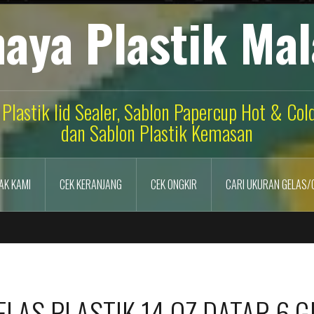
aya Plastik Ma
 Plastik lid Sealer, Sablon Papercup Hot & Co
dan Sablon Plastik Kemasan
AK KAMI
CEK KERANJANG
CEK ONGKIR
CARI UKURAN GELAS/
LAS PLASTIK 14 OZ DATAR 6 