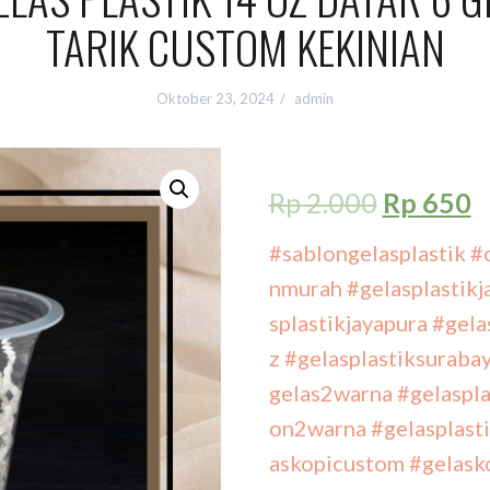
TARIK CUSTOM KEKINIAN
Oktober 23, 2024
admin
Rp
2.000
Rp
650
#sablongelasplastik
#
nmurah
#gelasplastikj
splastikjayapura
#gela
z
#gelasplastiksuraba
gelas2warna
#gelaspla
on2warna
#gelasplast
askopicustom
#gelask