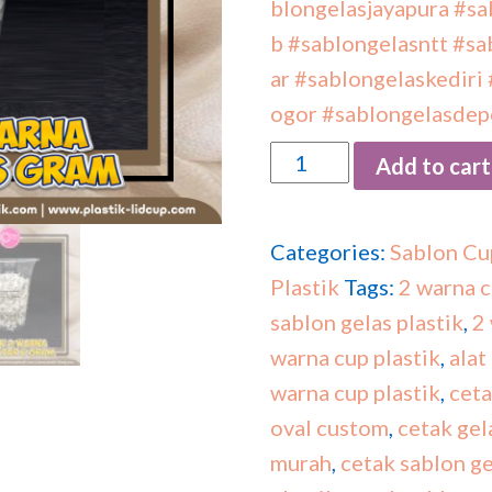
blongelasjayapura
#sa
b
#sablongelasntt
#sa
ar
#sablongelaskediri
ogor
#sablongelasdep
Quantity
Add to cart
Categories:
Sablon Cup
Plastik
Tags:
2 warna c
sablon gelas plastik
,
2 
warna cup plastik
,
alat
warna cup plastik
,
ceta
oval custom
,
cetak gel
murah
,
cetak sablon ge