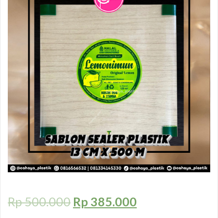
Rp
500.000
Rp
385.000