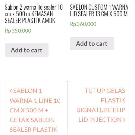
Sablon 2 warna lid sealer 10
SABLON CUSTOM 1 WARNA
cm x 500 m KEMASAN
LID SEALER 13 CM X 500 M
SEALER PLASTIK AMDK
Rp
360.000
Rp
350.000
Add to cart
Add to cart
Navigasi
SABLON 1
TUTUP GELAS
pos
PLASTIK
WARNA 1 LINE 10
SIGNATURE FLIP
CM X 500 M +
LID INJECTION
CETAK SABLON
SEALER PLASTIK