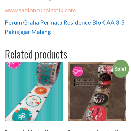
www.sabloncupplastik.com
Perum Graha Permata Residence BloK AA 3-5
Pakisjajar Malang
Related products
Sale!