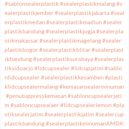
#sablonsealerplastik
#sealerplastikmalang
#s
ealerplastikjember
#sealerplastikjakarta
#seal
erplastikmedan
#sealerplastikmadiun
#sealer
plastikbandung
#sealerplastikjogja
#sealerpla
stikmakassar
#sealerplastikmagelang
#sealer
plastikbogor
#sealerplastikblitar
#sealerplast
ikbandung
#sealerplastiksurabaya
#sealerplas
tiksidoarjo
#lidcupsealer
#lidcupjatim
#sablo
nlidcupsealer
#sealerplastikkesamben
#plasti
klidcupsealermalang
#kemasansealerminuman
#penutuppresskemasan
#sabloncupsealerjati
m
#sabloncupsealaer
#lidcupsealerlemon
#pla
stiksealerjatim
#sealerplastikjatim
#sealercup
plastikbandung
#sealerplastikminumanAMDK