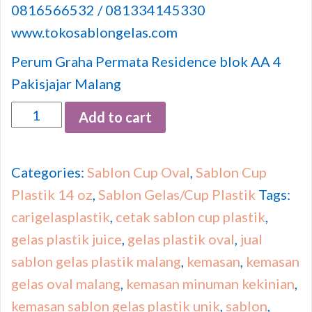
0816566532 / 081334145330
www.tokosablongelas.com
Perum Graha Permata Residence blok AA 4
Pakisjajar Malang
Quantity
Add to cart
Categories:
Sablon Cup Oval
,
Sablon Cup
Plastik 14 oz
,
Sablon Gelas/Cup Plastik
Tags:
carigelasplastik
,
cetak sablon cup plastik
,
gelas plastik juice
,
gelas plastik oval
,
jual
sablon gelas plastik malang
,
kemasan
,
kemasan
gelas oval malang
,
kemasan minuman kekinian
,
kemasan sablon gelas plastik unik
,
sablon
,