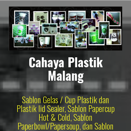
Lompat
ke
konten
Cahaya Plastik
Malang
Sablon Gelas / Cup Plastik dan
Plastik lid Sealer, Sablon Papercup
Hot & Cold, Sablon
Paperbowl/Papersoup, dan Sablon