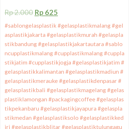
Rp
2.000
Rp
625
#sablongelasplastik
#gelasplastikmalang
#gel
asplastikjakarta
#gelasplastikmurah
#gelaspla
stikbandung
#gelasplastikjakartautara
#sablo
ncupplastikmalang
#cupplastikmalang
#cuppla
stikjatim
#cupplastikjogja
#gelasplastikjatim
#
gelasplastikkalimantan
#gelasplastikmadiun
#
gelasplastikmerauke
#gelasplastikdenpasar
#
gelasplastikbali
#gelasplastikmagelang
#gelas
plastiklamongan
#packagingcoffee
#gelasplas
tikpekanbaru
#gelasplastikjayapura
#gelaspla
stikmedan
#gelasplastiksolo
#gelasplastikked
iri
#gelasplastikblitar
#gelasplastiktulungagu