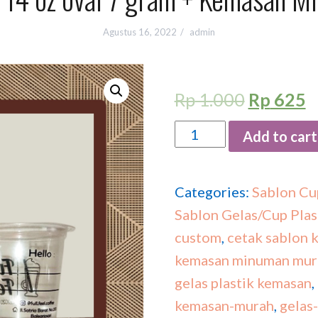
Agustus 16, 2022
admin
Rp
1.000
Rp
625
Quantity
Add to cart
Categories:
Sablon Cu
Sablon Gelas/Cup Plas
custom
,
cetak sablon 
kemasan minuman mur
gelas plastik kemasan
,
kemasan-murah
,
gelas-