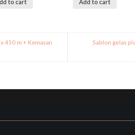
dd to cart
Add to cart
m x 450 m + Kemasan
Sablon gelas pl