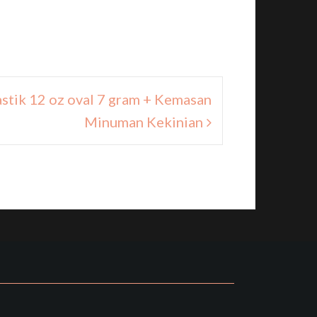
astik 12 oz oval 7 gram + Kemasan
Minuman Kekinian