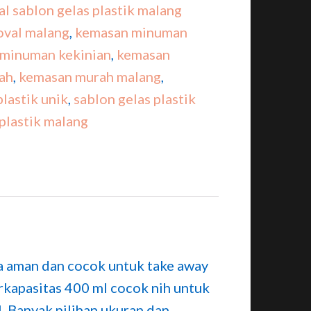
al sablon gelas plastik malang
oval malang
,
kemasan minuman
minuman kekinian
,
kemasan
ah
,
kemasan murah malang
,
lastik unik
,
sablon gelas plastik
 plastik malang
ga aman dan cocok untuk take away
erkapasitas 400 ml cocok nih untuk
l. Banyak pilihan ukuran dan