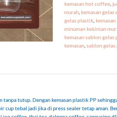
kemasan hot coffee
,
ju
murah
,
kemasan gelas 
gelas plastik
,
kemasan 
minuman kekinian mur
kemasan sablon gelas p
kemasan
,
sablon gelas
am tanpa tutup. Dengan kemasan plastik PP sehing
 cup tebal jadi jika di press sealer tetap aman. B
 ice coffee, thai tea, dalgona coffee, cappucino dl