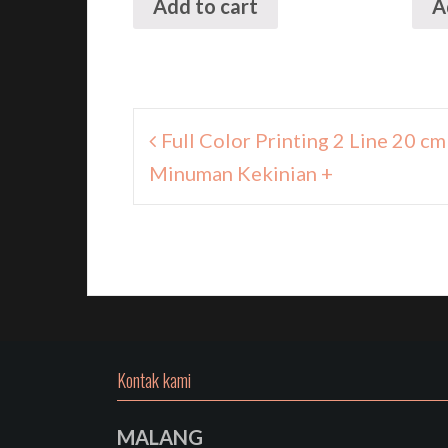
Add to cart
A
Navigasi
Full Color Printing 2 Line 20 c
pos
Minuman Kekinian +
Kontak kami
MALANG