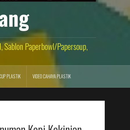
lang
ld, Sablon Paperbowl/Papersoup,
CUP PLASTIK
VIDEO CAHAYA PLASTIK
inuman Kopi Kekinian