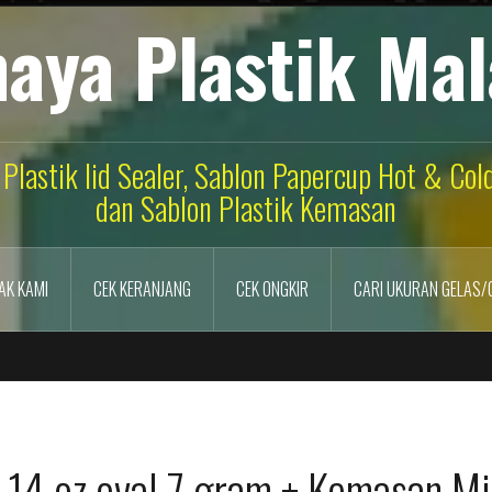
aya Plastik Ma
 Plastik lid Sealer, Sablon Papercup Hot & Co
dan Sablon Plastik Kemasan
AK KAMI
CEK KERANJANG
CEK ONGKIR
CARI UKURAN GELAS/
k 14 oz oval 7 gram + Kemasan M