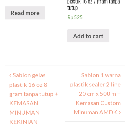
plastik 16 oz 7 gram tanpa
tutup
Read more
Rp
525
Add to cart
Navigasi
Sablon gelas
Sablon 1 warna
pos
plastik sealer 2 line
plastik 16 oz 8
20 cm x 500 m +
gram tanpa tutup +
Kemasan Custom
KEMASAN
Minuman AMDK
MINUMAN
KEKINIAN