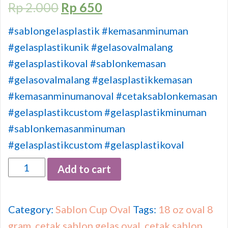
Rp
2.000
Rp
650
#sablongelasplastik #kemasanminuman
#gelasplastikunik #gelasovalmalang
#gelasplastikoval #sablonkemasan
#gelasovalmalang #gelasplastikkemasan
#kemasanminumanoval #cetaksablonkemasan
#gelasplastikcustom #gelasplastikminuman
#sablonkemasanminuman
#gelasplastikcustom #gelasplastikoval
Quantity
Add to cart
Category:
Sablon Cup Oval
Tags:
18 oz oval 8
gram
,
cetak sablon gelas oval
,
cetak sablon