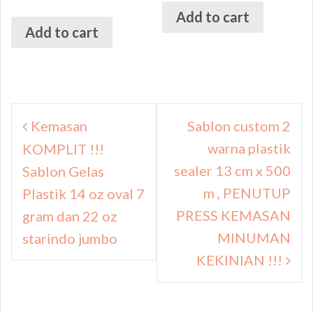
Add to cart
Add to cart
Navigasi
Kemasan
Sablon custom 2
pos
warna plastik
KOMPLIT !!!
sealer 13 cm x 500
Sablon Gelas
m , PENUTUP
Plastik 14 oz oval 7
PRESS KEMASAN
gram dan 22 oz
MINUMAN
starindo jumbo
KEKINIAN !!!