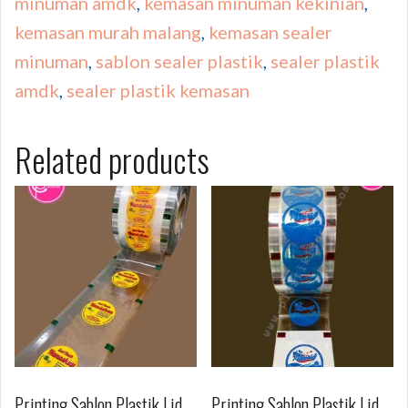
minuman amdk
,
kemasan minuman kekinian
,
kemasan murah malang
,
kemasan sealer
minuman
,
sablon sealer plastik
,
sealer plastik
amdk
,
sealer plastik kemasan
Related products
Printing Sablon Plastik Lid
Printing Sablon Plastik Lid