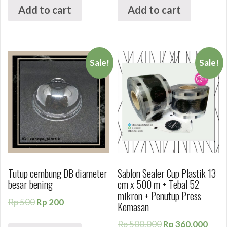
Add to cart
Add to cart
Sale!
Sale!
Tutup cembung DB diameter
Sablon Sealer Cup Plastik 13
besar bening
cm x 500 m + Tebal 52
mikron + Penutup Press
Rp
500
Rp
200
Kemasan
Rp
500.000
Rp
360.000