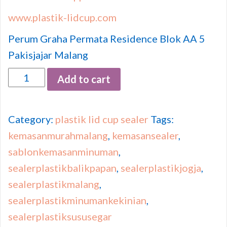
www.plastik-lidcup.com
Perum Graha Permata Residence Blok AA 5
Pakisjajar Malang
Quantity
Add to cart
Category:
plastik lid cup sealer
Tags:
kemasanmurahmalang
,
kemasansealer
,
sablonkemasanminuman
,
sealerplastikbalikpapan
,
sealerplastikjogja
,
sealerplastikmalang
,
sealerplastikminumankekinian
,
sealerplastiksususegar