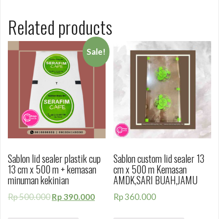
Related products
Sale!
Sablon lid sealer plastik cup
Sablon custom lid sealer 13
13 cm x 500 m + kemasan
cm x 500 m Kemasan
minuman kekinian
AMDK,SARI BUAH,JAMU
Rp
500.000
Rp
390.000
Rp
360.000