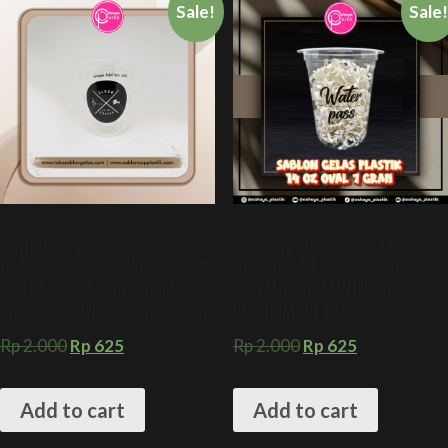
Sale!
Sale
SABLON 2 WARNA GELAS
SABLON CUSTOM GELAS
PLASTIK 14 OZ OVAL 7 GRAM
PLASTIK 14 OZ OVAL 7 GRAM
+ CUP PLASTIK CUSTOM
+ KEMASAN MINUMAN
WARNA + CUP KOPI KEKINIAN
CUSTOM ICE COFFEE
Rp
2.000
Rp
625
Rp
2.000
Rp
625
Add to cart
Add to cart