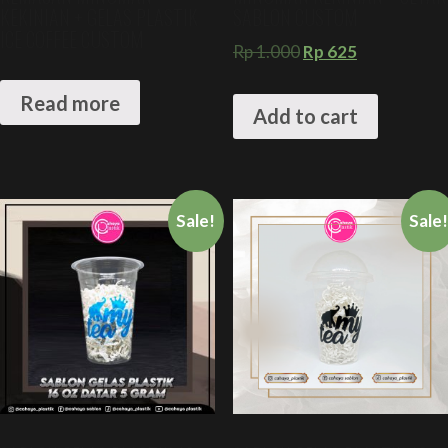
KEKINIAN + GELAS PLASTIK
SABLON CUSTOM
ICE COFFEE CUSTOM
Rp
1.000
Rp
625
Read more
Add to cart
Sale!
Sale