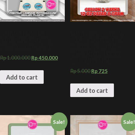
PRINTING LAMINASI
SABLON 2 WARNA GELAS
ROTOGRAVURE SEALER
PLASTIK 12 OZ DATAR 8
PLASTIK 20 CM X 250 M
GRAM TANPA TUTUP +
KEMASAN CUP ES KOPI
Rp
1.000.000
Rp
450.000
KEKINIAN CUSTOM
Rp
5.000
Rp
725
Add to cart
Add to cart
Sale!
Sale