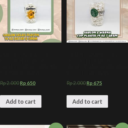
SABLON 2 WARNA GELAS
SABLON 2 WARNA GELAS
PLASTIK 14 OZ DATAR 6
PLASTIK 14 OZ DATAR 7
GRAM + KEMASAN MINUMAN
GRAM + KEMASAN MINUMAN
CUSTOM KEKINIAN
ICE COFFEE KEKINIAN
Rp
2.000
Rp
650
Rp
2.000
Rp
675
Add to cart
Add to cart