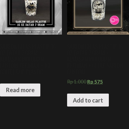
SABLON GELAS PLASTIK 16
SABLON GELAS PLASTIK 16
OZ DATAR 7 GRAM +
OZ DATAR 7 GRAM +
KEMASAN MINUMAN
KEMASAN MINUMAN
CUSTOM KEKINIAN + ICE
KEKINIAN + CETAK SABLON
COFFEE CUP PLASTIC
CUSTOM
Rp
1.000
Rp
575
Read more
Add to cart