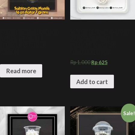
SABLON GELAS PLASTIK 16
SABLON GELAS PLASTIK 16
OZ DATAR 7 GRAM +
OZ DATAR 7 GRAM +
KEMASAN MINUMAN
KEMASAN MINUMAN
CUSTOM
CUSTOM KEKINIAN
Rp
1.000
Rp
625
Read more
Add to cart
Sale