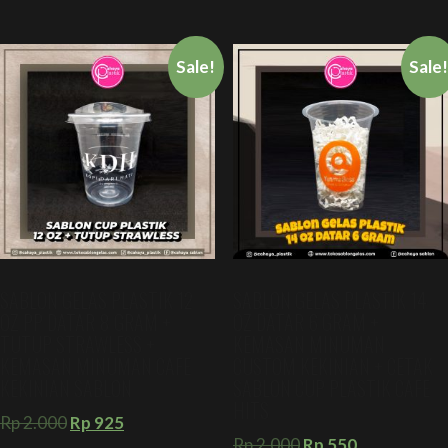
Sale!
Sale
SABLON GELAS PLASTIK 12
SABLON GELAS PLASTIK 14
OZ PP DATAR 8 GRAM +
OZ DATAR 6 GRAM +
TUTUP STRAWLESS +
KEMASAN MINUMAN
KEMASAN MINUMAN CAFE
CUSTOM KEKINIAN + CETAK
KEKINIAN SABLON
SABLON CUP PLASTIK CAFE
HITS
Rp
2.000
Rp
925
Rp
2.000
Rp
550