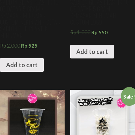
SABLON GELAS PLASTIK 16
SABLON GELAS PLASTIK 16
OZ DATAR 5 GRAM +
OZ DATAR 5 GRAM +
KEMASAN MINUMAN
KEMASAN MINUMAN
CUSTOM KEKINIAN + CETAK
CUSTOM LOGO
SABLON CUP PLASTIK
Rp
1.000
Rp
550
MINUMAN
Rp
2.000
Rp
525
Add to cart
Add to cart
Sale