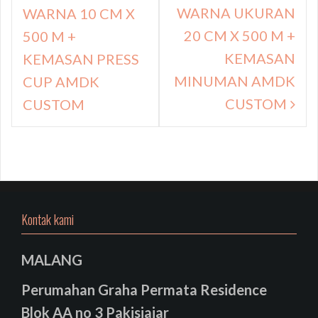
WARNA UKURAN
WARNA 10 CM X
20 CM X 500 M +
500 M +
KEMASAN
KEMASAN PRESS
MINUMAN AMDK
CUP AMDK
CUSTOM
CUSTOM
Kontak kami
MALANG
Perumahan Graha Permata Residence
Blok AA no 3 Pakisjajar