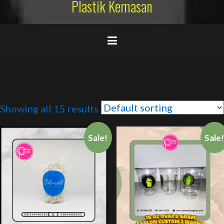
Plastik Kemasan
gelas plastik 16 oz oval 8 gram
Showing all 15 results
Sale!
Sale