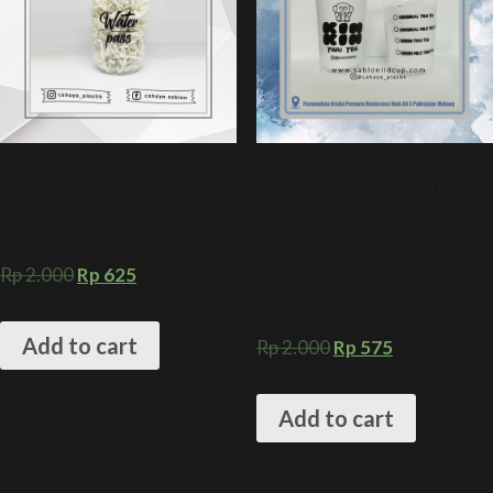
sablon gelas plastik 14 oz oval
SABLON GELAS PLASTIK 16
7 gram tanpa tutup + kemasan
OZ GKI 7 GRAM TANPA
ice coffee kekinian
TUTUP + KEMASAN
MINUMAN KEKINIAN + CETAK
Rp
2.000
Rp
625
SABLON CUSTOM CUP
PLASTIK
Add to cart
Rp
2.000
Rp
575
Add to cart