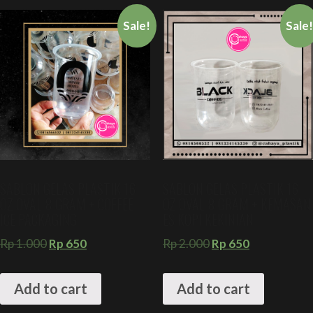
Sale!
Sale
SABLON GELAS PLASTIK 16
SABLON GELAS PLASTIK 16
OZ OVAL 8 GRAM + COFFEE
OZ OVAL 8 GRAM + KEMASAN
ICE PACKAGING
ES KOPI KEKINIAN
Rp
1.000
Rp
650
Rp
2.000
Rp
650
Add to cart
Add to cart