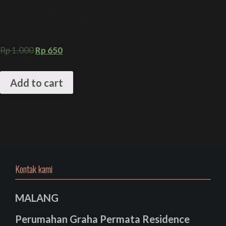
gram tanpa tutup + Kemasan
Minuman Kekinian + Custom
Gelas Oval
Rp
1.000
Rp
650
Add to cart
Kontak kami
MALANG
Perumahan Graha Permata Residence