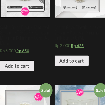
Sablon Gelas Plastik 12 oz oval
Sablon Gelas Plastik 14 oz oval
8 gram INTERCUP + Kemasan
7 gram + Kemasan Minuman
Minuman Kekinian + Gelas Oval
Unik Bentuk OVAL
Murah
Rp
2.000
Rp
625
Rp
5.000
Rp
650
Add to cart
Add to cart
Sale!
Sale