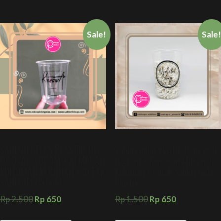
Sale!
Sale
SABLON GELAS PLASTIK 16
Sablon gelas plastik 16 oz oval
OZ OVAL 8 GRAM + KEMASAN
8 gram + Kemasan Minuman
MINUMAN KEKINIAN + CETAK
Kekinian + Cetak Sablon Gelas
SABLON CUSTOM
Plastik
Rp
2.500
Rp
650
Rp
1.500
Rp
650