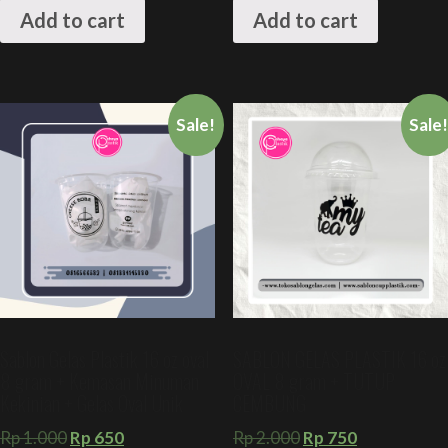
Add to cart
Add to cart
Sale!
Sale
Sablon Gelas Plastik 16 oz oval
SABLON GELAS PLASTIK 16 oz
8 gram + Kemasan Minuman
OVAL 8 gram + TUTUP
Kekinian + Gelas Oval Unik
CEMBUNG
Rp
1.000
Rp
650
Rp
2.000
Rp
750