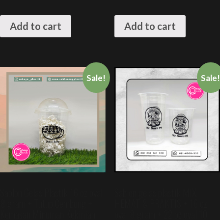
Add to cart
Add to cart
Sale!
Sale
Sablon Gelas Plastik 16 oz oval
Sablon gelas plastik MIX
8 gram + Tutup Cembung +
HEMAT & PRAKTIS + 16 oz
Kemasan Minuman Kekinian
oval 8 gram + 22 oz oval 10