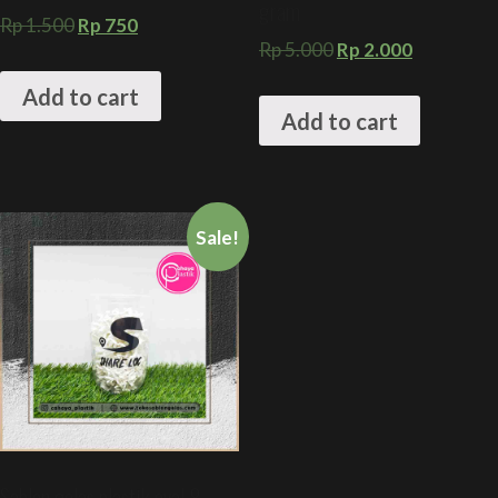
gram
Rp
1.500
Rp
750
Rp
5.000
Rp
2.000
Add to cart
Add to cart
Sale!
Sablon gelas plastik oval 8