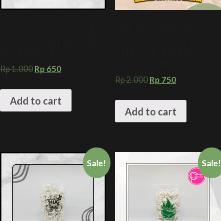
Sablon 2 warna gelas plastik 14
SABLON 2 WARNA GELAS
oz 6 gram tanpa tutup + GELAS
PLASTIK 16 OZ OVAL 8 GRAM
KOPI KEKINIAN
+ KEMASAN MINUMAN
KEKINIAN BOBA JUICE COFFEE
Rp
1.000
Rp
650
Rp
2.000
Rp
750
Add to cart
Add to cart
Sale!
Sale