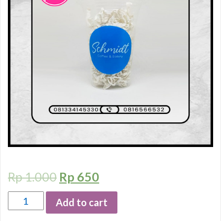
Rp
1.000
Rp
650
Quantity
Add to cart