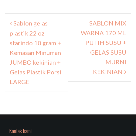
Navigasi
Sablon gelas
SABLON MIX
pos
WARNA 170 ML
plastik 22 oz
PUTIH SUSU +
starindo 10 gram +
GELAS SUSU
Kemasan Minuman
MURNI
JUMBO kekinian +
KEKINIAN
Gelas Plastik Porsi
LARGE
Kontak kami