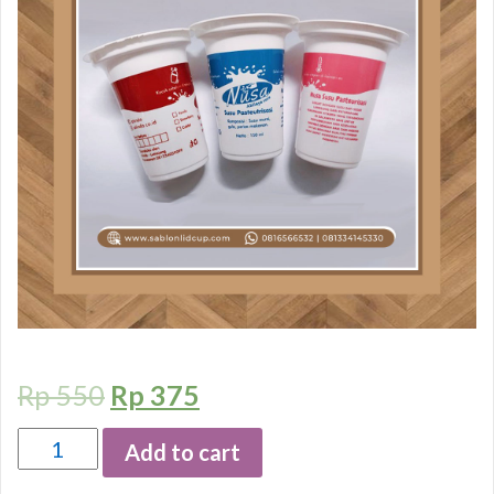
Rp
550
Rp
375
Quantity
Add to cart