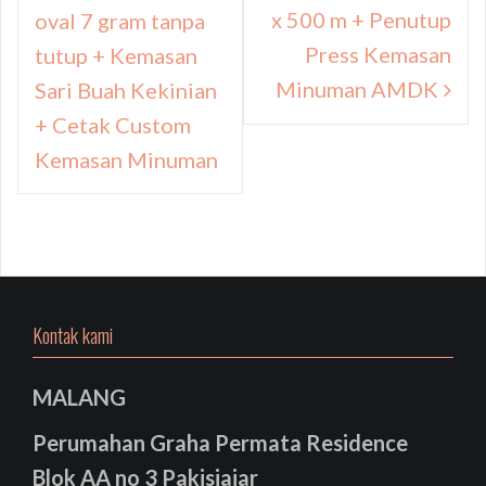
x 500 m + Penutup
oval 7 gram tanpa
Press Kemasan
tutup + Kemasan
Minuman AMDK
Sari Buah Kekinian
+ Cetak Custom
Kemasan Minuman
Kontak kami
MALANG
Perumahan Graha Permata Residence
Blok AA no 3 Pakisjajar