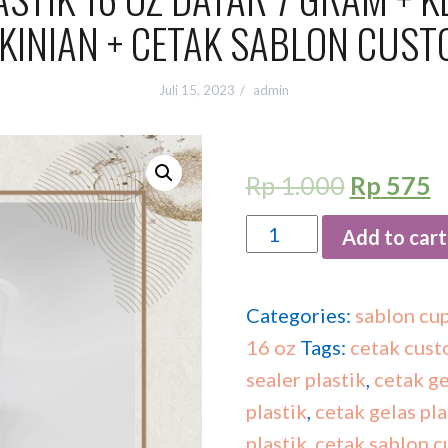
KINIAN + CETAK SABLON CUS
Juli 15, 2023
admin
Rp
1.000
Rp
575
Quantity
Add to cart
Categories:
sablon cup
16 oz
Tags:
cetak cust
sealer plastik
,
cetak ge
plastik
,
cetak gelas pl
plastik
,
cetak sablon c