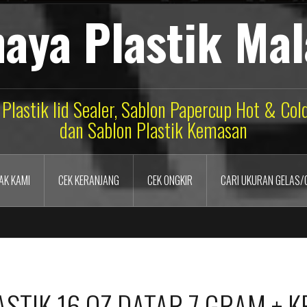
aya Plastik Ma
 Plastik lid Sealer, Sablon Papercup Hot & Co
dan Sablon Plastik Kemasan
AK KAMI
CEK KERANJANG
CEK ONGKIR
CARI UKURAN GELAS/
ASTIK 16 OZ DATAR 7 GRAM +