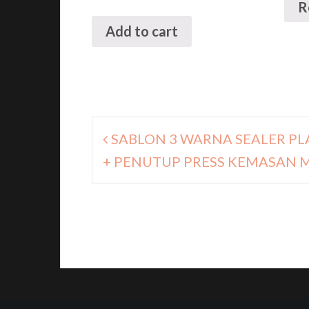
R
Add to cart
Navigasi
SABLON 3 WARNA SEALER PLA
pos
+ PENUTUP PRESS KEMASAN