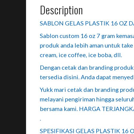
Description
SABLON GELAS PLASTIK 16 OZ 
Sablon custom 16 oz 7 gram kemas
produk anda lebih aman untuk take 
cream, ice coffee, ice boba, dll.
Dengan cetak dan branding produk a
tersedia disini. Anda dapat menyed
Yukk mari cetak dan branding pro
melayani pengiriman hingga selur
bersama kami. HARGA TERJANGK
.
SPESIFIKASI GELAS PLASTIK 16 O