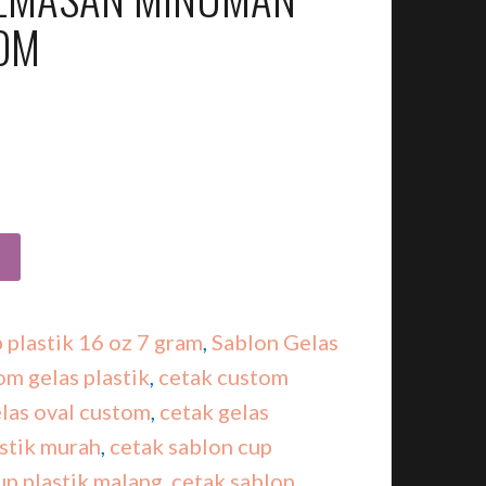
TOM
 plastik 16 oz 7 gram
,
Sablon Gelas
om gelas plastik
,
cetak custom
las oval custom
,
cetak gelas
astik murah
,
cetak sablon cup
up plastik malang
,
cetak sablon