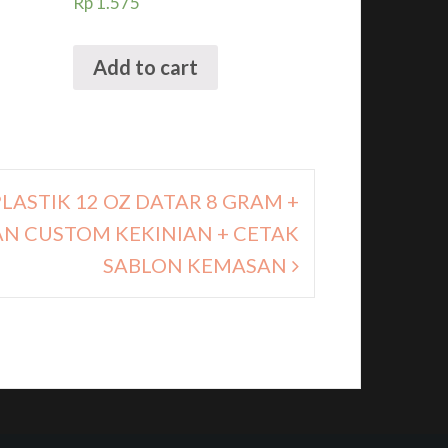
Rp
1.575
Add to cart
LASTIK 12 OZ DATAR 8 GRAM +
 CUSTOM KEKINIAN + CETAK
SABLON KEMASAN