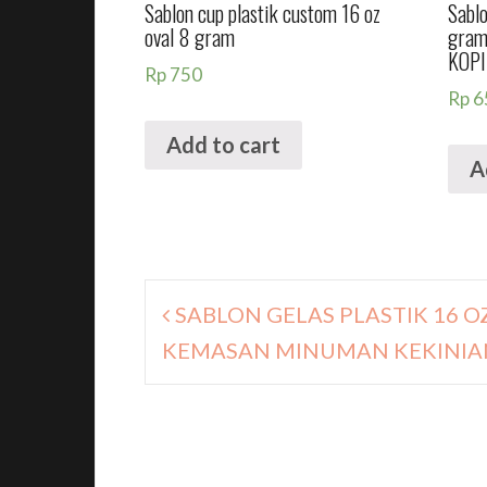
Sablon cup plastik custom 16 oz
Sablo
oval 8 gram
gram
KOPI
Rp
750
Rp
6
Add to cart
A
Navigasi
SABLON GELAS PLASTIK 16 O
pos
KEMASAN MINUMAN KEKINIA