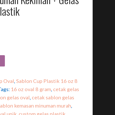
lastik
p Oval
,
Sablon Cup Plastik 16 oz 8
Tags:
16 oz oval 8 gram
,
cetak gelas
on gelas oval
,
cetak sablon gelas
sablon kemasan minuman murah
,
val unik
,
custom gelas plastik