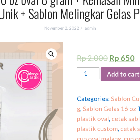
Unik + Sablon Melingkar Gelas P
November 2, 2022
admin
Rp
2.000
Rp
650
Quantity
Add to cart
Categories:
Sablon Cu
g
,
Sablon Gelas 16 oz
plastik oval
,
cetak sabl
plastik custom
,
cetak 
cup oval malang
,
cup o