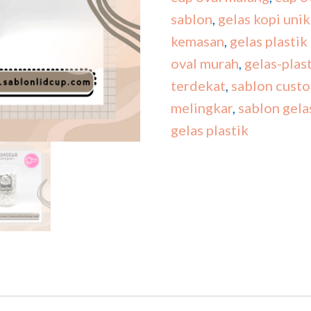
sablon
,
gelas kopi unik
kemasan
,
gelas plasti
oval murah
,
gelas-pla
terdekat
,
sablon custo
melingkar
,
sablon gelas
gelas plastik