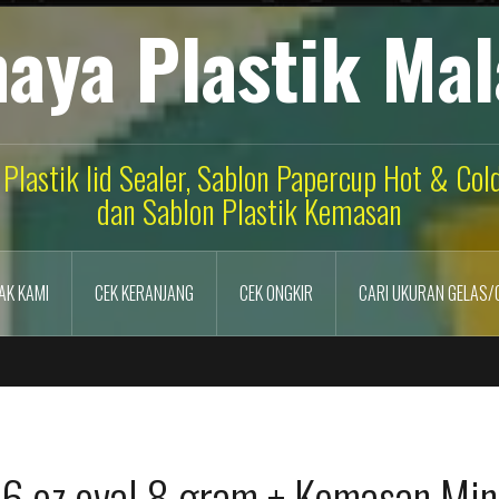
aya Plastik Ma
 Plastik lid Sealer, Sablon Papercup Hot & Co
dan Sablon Plastik Kemasan
AK KAMI
CEK KERANJANG
CEK ONGKIR
CARI UKURAN GELAS/
16 oz oval 8 gram + Kemasan Mi