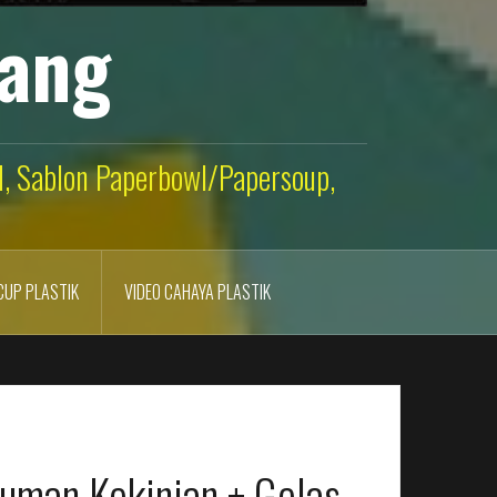
lang
ld, Sablon Paperbowl/Papersoup,
CUP PLASTIK
VIDEO CAHAYA PLASTIK
numan Kekinian + Gelas