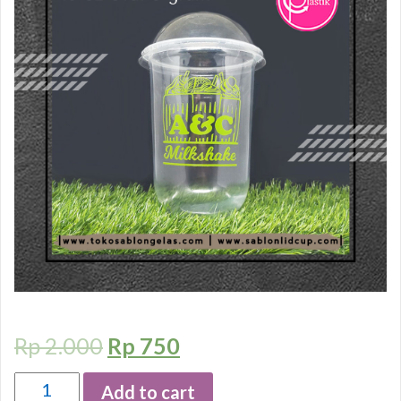
Rp
2.000
Rp
750
Quantity
Add to cart