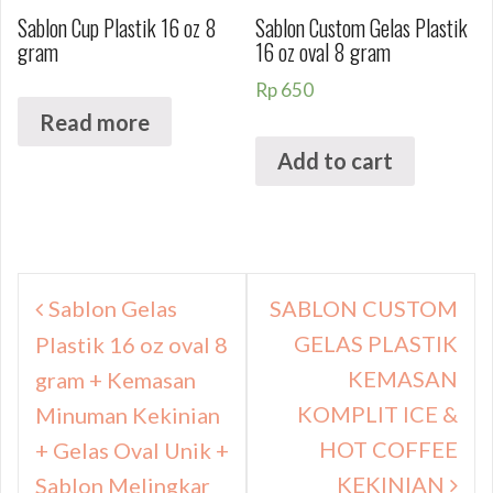
Sablon Cup Plastik 16 oz 8
Sablon Custom Gelas Plastik
gram
16 oz oval 8 gram
Rp
650
Read more
Add to cart
Navigasi
Sablon Gelas
SABLON CUSTOM
pos
GELAS PLASTIK
Plastik 16 oz oval 8
KEMASAN
gram + Kemasan
KOMPLIT ICE &
Minuman Kekinian
HOT COFFEE
+ Gelas Oval Unik +
KEKINIAN
Sablon Melingkar