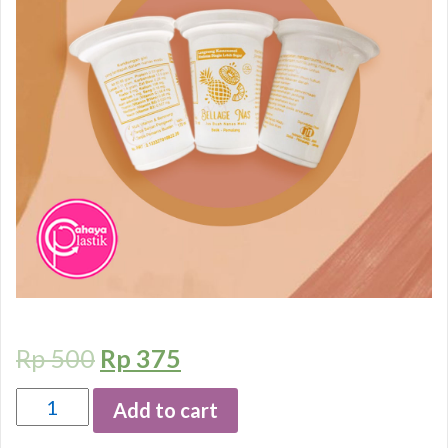
Rp
500
Rp
375
Quantity
Add to cart