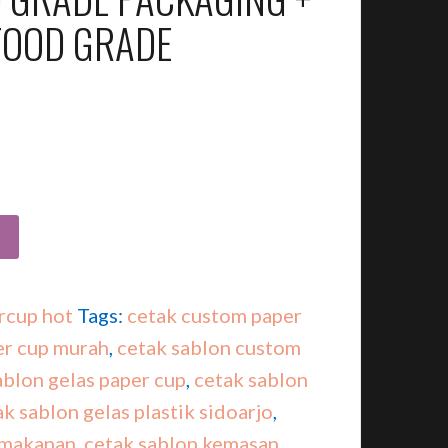
FOOD GRADE
rcup hot
Tags:
cetak custom paper
er cup murah
,
cetak sablon custom
ablon gelas paper cup
,
cetak sablon
k sablon gelas plastik sidoarjo
,
 makanan
,
cetak sablon kemasan