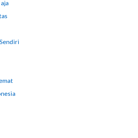
aja
tas
Sendiri
hemat
onesia