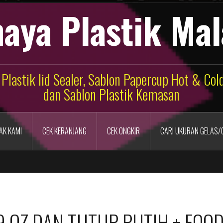
aya Plastik Ma
 Plastik lid Sealer, Sablon Papercup Hot & Co
dan Sablon Plastik Kemasan
AK KAMI
CEK KERANJANG
CEK ONGKIR
CARI UKURAN GELAS/
 OZ DAN TUTUP PUTIH + FOO