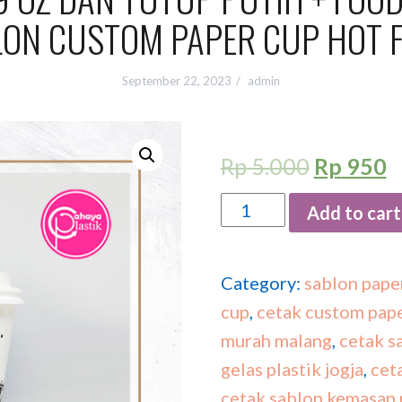
LON CUSTOM PAPER CUP HOT 
September 22, 2023
admin
Rp
5.000
Rp
950
Quantity
Add to cart
Category:
sablon pape
cup
,
cetak custom pap
murah malang
,
cetak s
gelas plastik jogja
,
ceta
cetak sablon kemasan